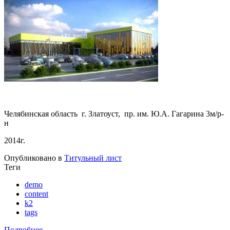
Челябинская область г. Златоуст, пр. им. Ю.А. Гагарина 3м/р-
н
2014г.
Опубликовано в
Титульный лист
Теги
demo
content
k2
tags
Подробнее ...