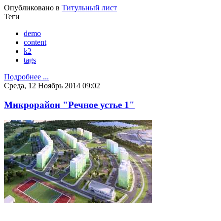
Опубликовано в
Титульный лист
Теги
demo
content
k2
tags
Подробнее ...
Среда, 12 Ноябрь 2014 09:02
Микрорайон "Речное устье 1"