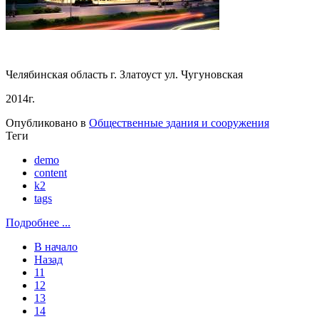
Челябинская область г. Златоуст ул. Чугуновская
2014г.
Опубликовано в
Общественные здания и сооружения
Теги
demo
content
k2
tags
Подробнее ...
В начало
Назад
11
12
13
14