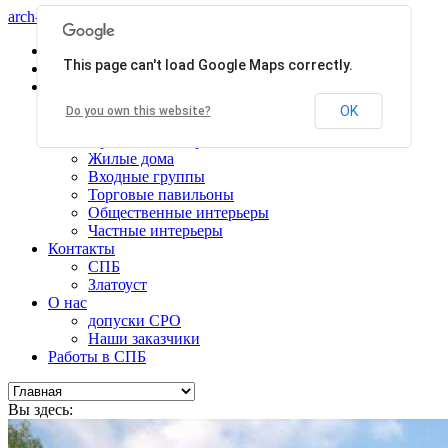
arch-centr
Главная
This page can't load Google Maps correctly.
Услуги
Работы
Общественные здания
OK
Do you own this website?
Производственные здания
Проекты планировки
Жилые дома
Входные группы
Торговые павильоны
Общественные интерьеры
Частные интерьеры
Контакты
СПБ
Златоуст
О нас
допуски СРО
Наши заказчики
Работы в СПБ
Вы здесь: