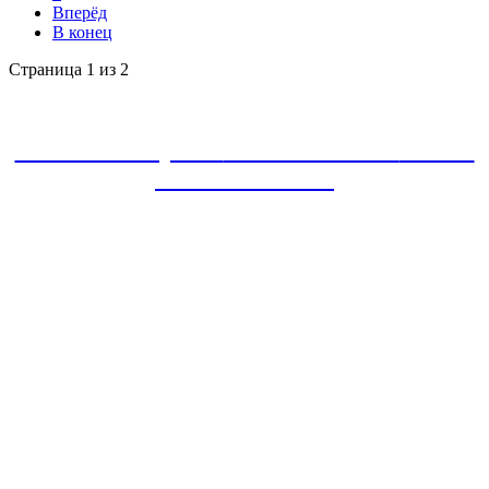
Вперёд
В конец
Страница 1 из 2
ЗАКАЗАТЬ проект
8-800-30-22-135
звонок
БЕСПЛАТНЫЙ