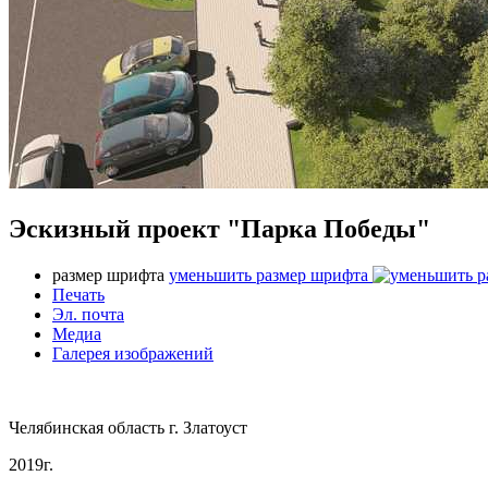
Эскизный проект "Парка Победы"
размер шрифта
уменьшить размер шрифта
Печать
Эл. почта
Медиа
Галерея изображений
Челябинская область г. Златоуст
2019г.