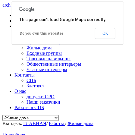
arch-centr
Главная
This page can't load Google Maps correctly.
Услуги
Работы
Общественные здания
OK
Do you own this website?
Производственные здания
Проекты планировки
Жилые дома
Входные группы
Торговые павильоны
Общественные интерьеры
Частные интерьеры
Контакты
СПБ
Златоуст
О нас
допуски СРО
Наши заказчики
Работы в СПБ
Вы здесь:
ГЛАВНАЯ
/
Работы
/
Жилые дома
Подробнее