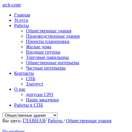
arch-centr
Главная
Услуги
Работы
Общественные здания
Производственные здания
Проекты планировки
Жилые дома
Входные группы
Торговые павильоны
Общественные интерьеры
Частные интерьеры
Контакты
СПБ
Златоуст
О нас
допуски СРО
Наши заказчики
Работы в СПБ
Вы здесь:
ГЛАВНАЯ
/
Работы
/
Общественные здания
Подробнее