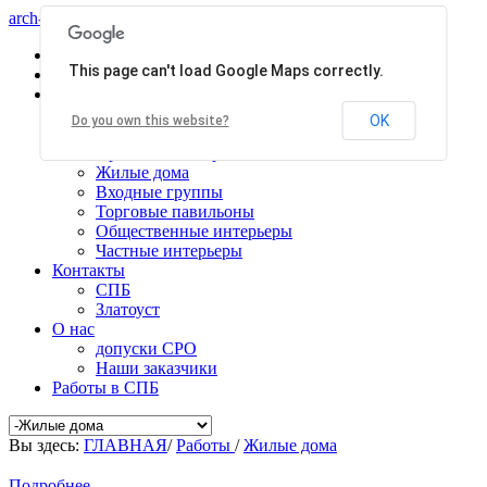
arch-centr
Главная
This page can't load Google Maps correctly.
Услуги
Работы
Общественные здания
OK
Do you own this website?
Производственные здания
Проекты планировки
Жилые дома
Входные группы
Торговые павильоны
Общественные интерьеры
Частные интерьеры
Контакты
СПБ
Златоуст
О нас
допуски СРО
Наши заказчики
Работы в СПБ
Вы здесь:
ГЛАВНАЯ
/
Работы
/
Жилые дома
Подробнее