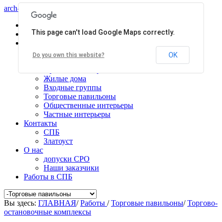
arch-centr
Главная
This page can't load Google Maps correctly.
Услуги
Работы
Общественные здания
OK
Do you own this website?
Производственные здания
Проекты планировки
Жилые дома
Входные группы
Торговые павильоны
Общественные интерьеры
Частные интерьеры
Контакты
СПБ
Златоуст
О нас
допуски СРО
Наши заказчики
Работы в СПБ
Вы здесь:
ГЛАВНАЯ
/
Работы
/
Торговые павильоны
/
Торгово-
остановочные комплексы