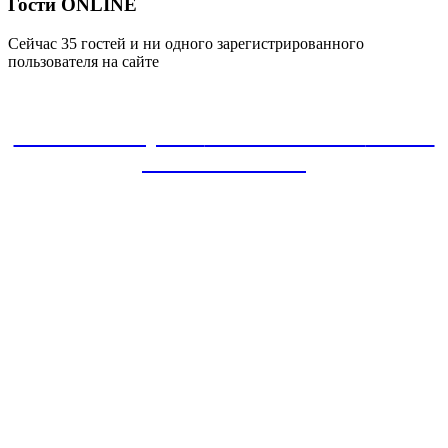
Гости ONLINE
Сейчас 35 гостей и ни одного зарегистрированного
пользователя на сайте
ЗАКАЗАТЬ проект
8-800-30-22-135
звонок
БЕСПЛАТНЫЙ