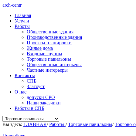
arch-centr
Главная
Услуги
Работы
Общественные здания
Производственные здания
Проекты планировки
Жилые дома
Входные группы
Торговые павильоны
Общественные интерьеры
Частные интерьеры
Контакты
СПБ
Златоуст
О нас
допуски СРО
Наши заказчики
Работы в СПБ
Вы здесь:
ГЛАВНАЯ
/
Работы
/
Торговые павильоны
/
Торгово-
Подробнее